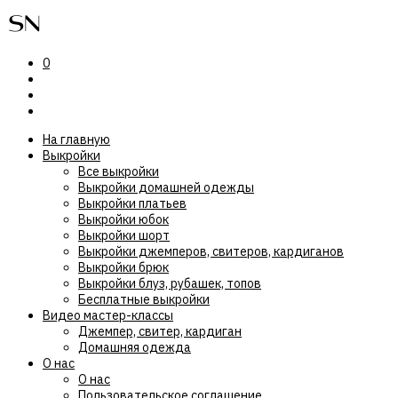
0
На главную
Выкройки
Все выкройки
Выкройки домашней одежды
Выкройки платьев
Выкройки юбок
Выкройки шорт
Выкройки джемперов, свитеров, кардиганов
Выкройки брюк
Выкройки блуз, рубашек, топов
Бесплатные выкройки
Видео мастер-классы
Джемпер, свитер, кардиган
Домашняя одежда
О нас
О нас
Пользовательское соглашение