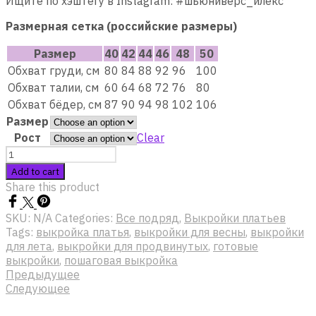
Ищите по хэштегу в Instagram: #шьюниверс_илекс
Размерная сетка (российские размеры)
Размер
40
42
44
46
48
50
Обхват груди, см
80
84
88
92
96
100
Обхват талии, см
60
64
68
72
76
80
Обхват бёдер, см
87
90
94
98
102
106
Размер
Рост
Clear
Quantity
Add to cart
Share this product
SKU:
N/A
Categories:
Все подряд
,
Выкройки платьев
Tags:
выкройка платья
,
выкройки для весны
,
выкройки
для лета
,
выкройки для продвинутых
,
готовые
выкройки
,
пошаговая выкройка
Предыдущее
Следующее