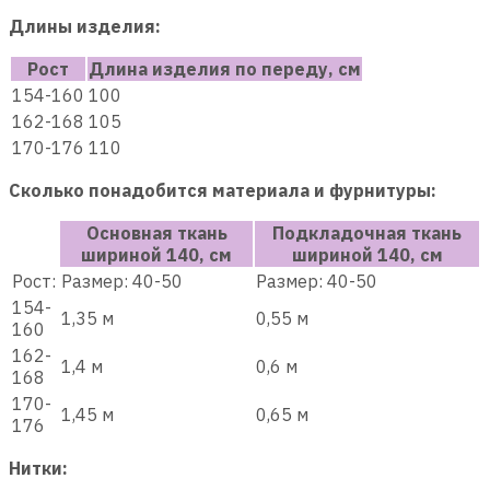
Длины изделия:
Рост
Длина изделия по переду, см
154-160
100
162-168
105
170-176
110
Сколько понадобится материала и фурнитуры:
Основная ткань
Подкладочная ткань
шириной 140, см
шириной 140, см
Рост:
Размер: 40-50
Размер: 40-50
154-
1,35 м
0,55 м
160
162-
1,4 м
0,6 м
168
170-
1,45 м
0,65 м
176
Нитки: