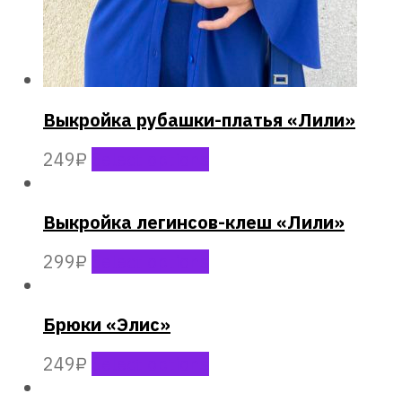
Выкройка рубашки-платья «Лили»
249
₽
Select options
Выкройка легинсов-клеш «Лили»
299
₽
Select options
Брюки «Элис»
249
₽
Select options