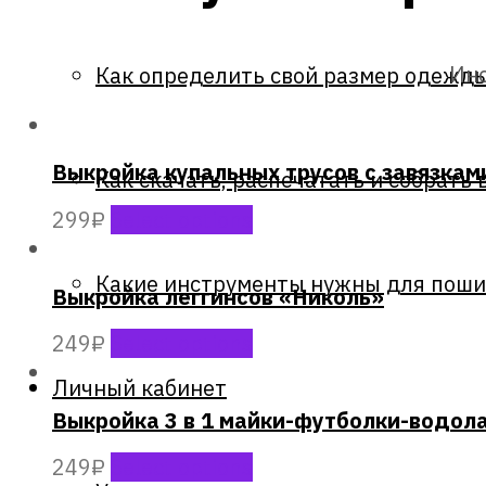
Инс
Как определить свой размер одежд
Выкройка купальных трусов с завязка
Как скачать, распечатать и собрать
299
₽
Select options
Какие инструменты нужны для поши
Выкройка леггинсов «Николь»
249
₽
Select options
Личный кабинет
Выкройка 3 в 1 майки-футболки-водол
249
₽
Select options