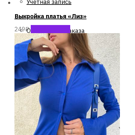
Учетная запись
Выкройка платья «Лиз»
249
₽
Select options
Оформление заказа
Корзина заказов