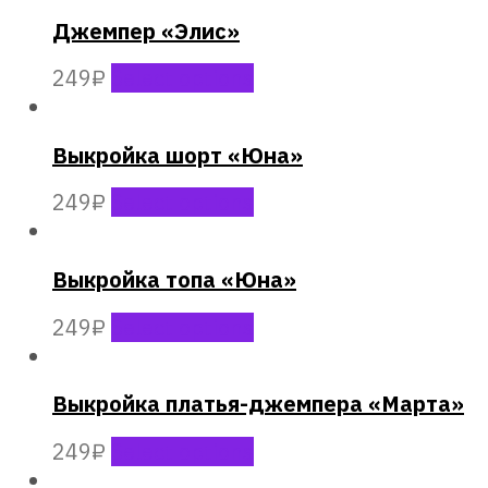
Джемпер «Элис»
249
₽
Select options
Выкройка шорт «Юна»
249
₽
Select options
Выкройка топа «Юна»
249
₽
Select options
Выкройка платья-джемпера «Марта»
249
₽
Select options