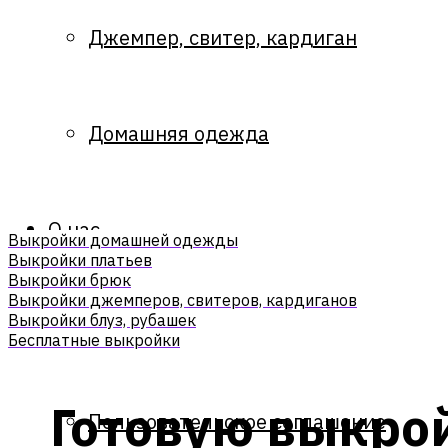
Джемпер, свитер, кардиган
Домашняя одежда
О нас
Выкройки домашней одежды
Выкройки платьев
Выкройки брюк
Выкройки джемперов, свитеров, кардиганов
Выкройки блуз, рубашек
О нас
Бесплатные выкройки
Готовую выкрой
Пользовательское соглашение