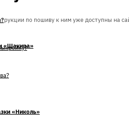
трукции по пошиву к ним уже доступны на са
ы?
ми «Шакира»
 выкройку?
ва?
азки «Николь»