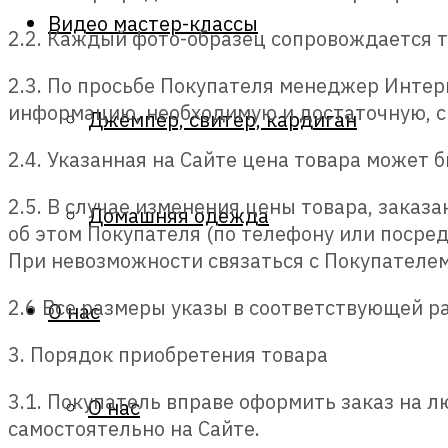
Видео мастер-классы
2.2. Каждый фото-образец сопровождается т
2.3. По просьбе Покупателя менеджер Интер
информацию, необходимую и достаточную, с 
Джемпер, свитер, кардиган
2.4. Указанная на Сайте цена товара может
2.5. В случае изменения цены товара, зака
Домашняя одежда
об этом Покупателя (по телефону или посре
При невозможности связаться с Покупателе
2.6 Все размеры указы в соответствующей р
О нас
3. Порядок приобретения товара
3.1. Покупатель вправе оформить заказ на 
О нас
самостоятельно на Сайте.