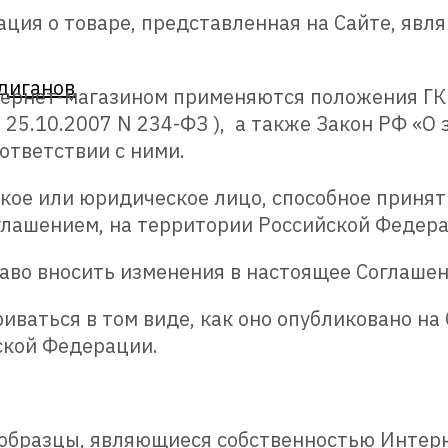
ция о товаре, представленная на Сайте, явл
диганов
тернет-магазином применяются положения Г
 25.10.2007 N 234-ФЗ ), а также Закон РФ «О
ответствии с ними.
кое или юридическое лицо, способное принят
глашением, на территории Российской Федер
раво вносить изменения в настоящее Соглашен
ваться в том виде, как оно опубликовано на
ской Федерации.
о-образцы, являющиеся собственностью Интер