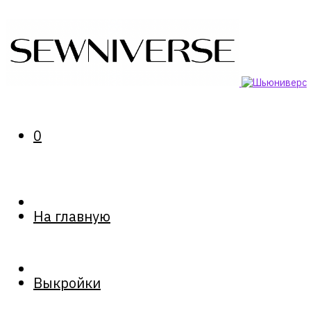
0
На главную
Выкройки