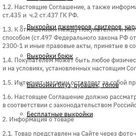
1.2. Настоящие Соглашение, а также информа
ст.435 и ч.2 ст.437 ГК РФ.
Выкройки джемперов, свитеров, кар
1.3. К отношениям между Покупателем и Ин
способом (ст.497 Федерального закона РФ от
2300-1 и иные правовые акты, принятые в со
Выкройки брюк
1.4. Покупателем может быть любое физичес
и на условиях, установленныx настоящим Со
1.5. Интернет-магазин оставляет за собой п
Выкройки блуз, рубашек, топов
1.6. Настоящее Соглашение должно рассматри
в соответствии с законодательством Россий
Бесплатные выкройки
2. Информация о товаре
2.1. Товар представлен на Сайте через фот