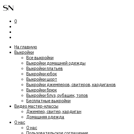
0
На главную
Выкройки
Все выкройки
Выкройки домашней одежды
Выкройки платьев
Выкройки юбок
Выкройки шорт
Выкройки джемперов, свитеров, кардиганов
Выкройки брюк
Выкройки блуз, рубашек, топов
Бесплатные выкройки
Видео мастер-классы
Джемпер, свитер, кардиган
Домашняя одежда
О нас
О нас
Пользовательское соглашение