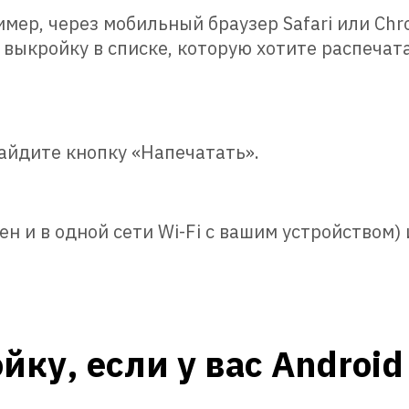
имер, через мобильный браузер Safari или Chr
выкройку в списке, которую хотите распечата
найдите кнопку «Напечатать».
н и в одной сети Wi-Fi с вашим устройством)
йку, если у вас Android