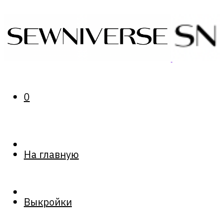
0
На главную
Выкройки