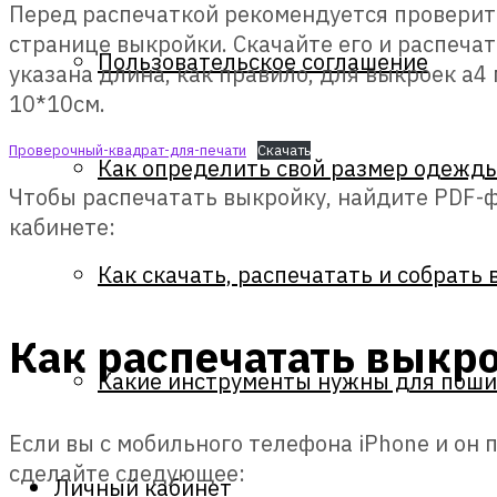
Перед распечаткой рекомендуется проверить
странице выкройки. Скачайте его и распечат
Пользовательское соглашение
указана длина, как правило, для выкроек а
10*10см.
Проверочный-квадрат-для-печати
Скачать
Как определить свой размер одежд
Чтобы распечатать выкройку, найдите PDF-ф
кабинете:
Как скачать, распечатать и собрать
Как распечатать выкро
Какие инструменты нужны для поши
Если вы с мобильного телефона iPhone и он 
сделайте следующее:
Личный кабинет