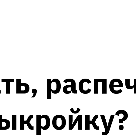
ть, распе
выкройку?