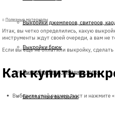
в
Полезные материалы
Выкройки джемперов, свитеров, кар
Итак, вы четко определились, какую выкройк
инструменты ждут своей очереди, а вам не т
Выкройки брюк
Если вы еще не оплатили выкройку, сделать 
Как купить выкр
Выкройки блуз, рубашек, топов
Выберите свой размер, рост и нажмите «
Бесплатные выкройки