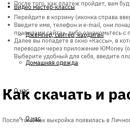
После того, как платеж пройдет, вам б
Видео мастер-классы
Перейдите в корзину (иконка справа вве
Введите имя, телефон и e-mail, они пон
правилами сайта», либо ознакомьтесь с 
Джемпер, свитер, кардиган
Далее вы попадете в окно «Кассы», в ко
переводом через приложение ЮMoney (оп
Выберите удобный для себя, введите п
Домашняя одежда
Как скачать и р
О нас
О нас
После того, как выкройка появилась в Лично