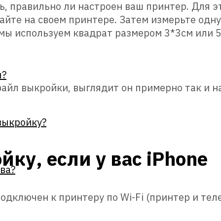
, правильно ли настроен ваш принтер. Для эт
айте на своем принтере. Затем измерьте одну
4 мы используем квадрат размером 3*3см или 
ы?
айл выкройки, выглядит он примерно так и на
 выкройку?
йку, если у вас iPhone
ва?
подключен к принтеру по Wi-Fi (принтер и тел